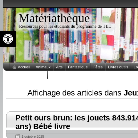
Matériathèque
Ressources pour les étudiants du programme de TEE
Ouvrir la barre d’outils
Accueil
Animaux
Arts
Fantastique
Fêtes
Livres outils
Lo
Thèmes populaires
Affichage des articles dans
Jeu
Petit ours brun: les jouets 843.91
ans) Bébé livre
1 octobre 2025