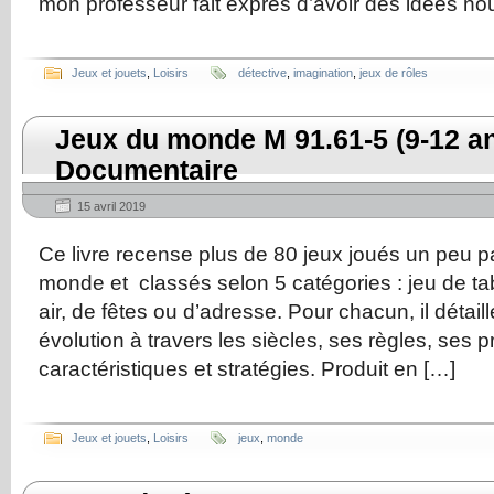
mon professeur fait exprès d’avoir des idées nou
Jeux et jouets
,
Loisirs
détective
,
imagination
,
jeux de rôles
Jeux du monde M 91.61-5 (9-12 a
Documentaire
15 avril 2019
Ce livre recense plus de 80 jeux joués un peu pa
monde et classés selon 5 catégories : jeu de tab
air, de fêtes ou d’adresse. Pour chacun, il détail
évolution à travers les siècles, ses règles, ses p
caractéristiques et stratégies. Produit en […]
Jeux et jouets
,
Loisirs
jeux
,
monde