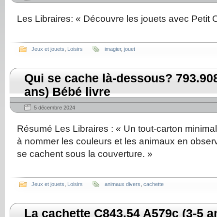
Les Libraires: « Découvre les jouets avec Petit 
Jeux et jouets
,
Loisirs
imagier
,
jouet
Qui se cache là-dessous? 793.90
ans) Bébé livre
5 décembre 2024
Résumé Les Libraires : « Un tout-carton minima
à nommer les couleurs et les animaux en observ
se cachent sous la couverture. »
Jeux et jouets
,
Loisirs
animaux divers
,
cachette
La cachette C843.54 A579c (3-5 