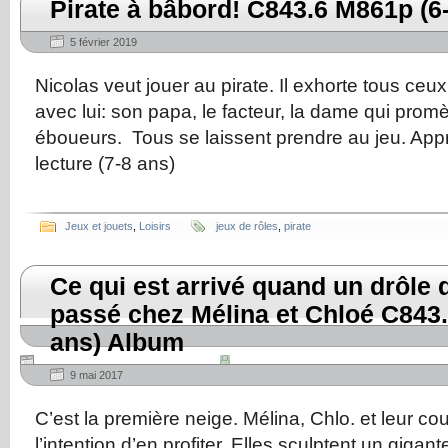
Pirate à bâbord! C843.6 M861p (6
5 février 2019
Nicolas veut jouer au pirate. Il exhorte tous ceux 
avec lui: son papa, le facteur, la dame qui prom
éboueurs. Tous se laissent prendre au jeu. App
lecture (7-8 ans)
Jeux et jouets
,
Loisirs
jeux de rôles
,
pirate
Ce qui est arrivé quand un drôle 
passé chez Mélina et Chloé C843.
ans) Album
9 mai 2017
C’est la première neige. Mélina, Chlo. et leur co
l’intention d’en profiter. Elles sculptent un gi