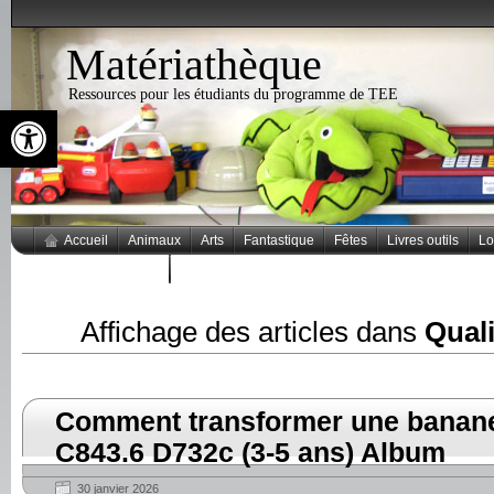
Matériathèque
Ressources pour les étudiants du programme de TEE
Ouvrir la barre d’outils
Accueil
Animaux
Arts
Fantastique
Fêtes
Livres outils
Lo
Thèmes populaires
Affichage des articles dans
Quali
Comment transformer une banane
C843.6 D732c (3-5 ans) Album
30 janvier 2026