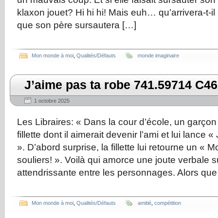
klaxon jouet? Hi hi hi! Mais euh… qu’arrivera-t-il s
que son père sursautera […]
Mon monde à moi
,
Qualités/Défauts
monde imaginaire
J’aime pas ta robe 741.59714 C46
1 octobre 2025
Les Libraires: « Dans la cour d’école, un garço
fillette dont il aimerait devenir l’ami et lui lance 
». D’abord surprise, la fillette lui retourne un « M
souliers! ». Voilà qui amorce une joute verbale 
attendrissante entre les personnages. Alors que
Mon monde à moi
,
Qualités/Défauts
amitié
,
compétition