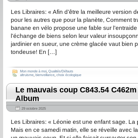
Les Libraires: « Afin d’être la meilleure version 
pour les autres que pour la planète, Comment t
banane en vélo propose une fable sur l’entraide 
l’échange de biens selon leur valeur insoupçonn
jardinier en sueur, une crème glacée vaut bien pl
tondeuse! En […]
Mon monde à moi
,
Qualités/Défauts
altruisme
,
bienveillance
,
choix écologique
Le mauvais coup C843.54 C462m 
Album
29 octobre 2025
Les Libraires: « Léonie est une enfant sage. La 
Mais en ce samedi matin, elle se réveille avec la 
un mauvais coup. Et si elle faisait sursauter so