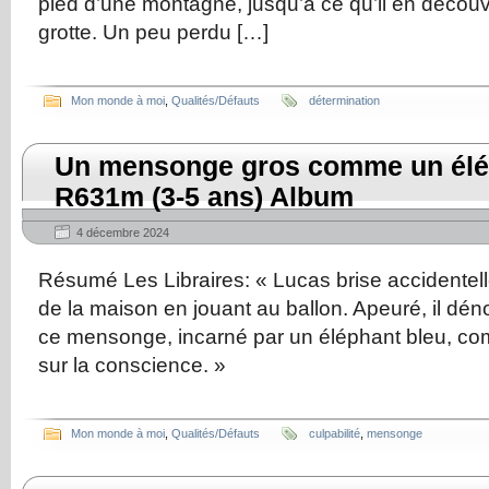
pied d’une montagne, jusqu’à ce qu’il en décou
grotte. Un peu perdu […]
Mon monde à moi
,
Qualités/Défauts
détermination
Un mensonge gros comme un élé
R631m (3-5 ans) Album
4 décembre 2024
Résumé Les Libraires: « Lucas brise accidentel
de la maison en jouant au ballon. Apeuré, il dé
ce mensonge, incarné par un éléphant bleu, co
sur la conscience. »
Mon monde à moi
,
Qualités/Défauts
culpabilité
,
mensonge