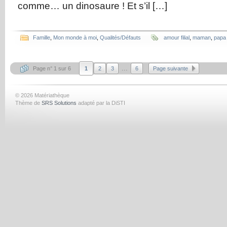
comme… un dinosaure ! Et s’il […]
Famille
,
Mon monde à moi
,
Qualités/Défauts
amour filial
,
maman
,
papa
...
Page n° 1 sur 6
1
2
3
6
Page suivante
© 2026 Matériathèque
Thème de
SRS Solutions
adapté par la DiSTI