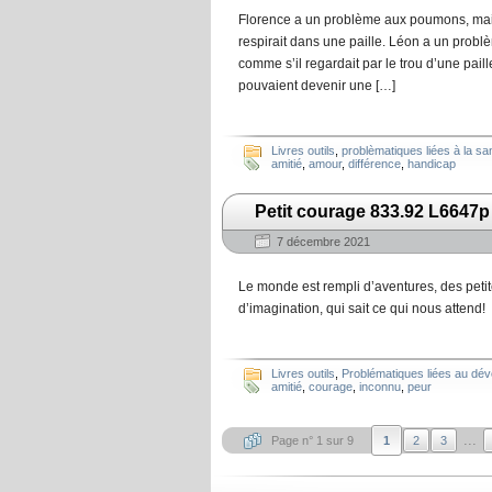
Florence a un problème aux poumons, mais 
respirait dans une paille. Léon a un problè
comme s’il regardait par le trou d’une pail
pouvaient devenir une […]
Livres outils
,
problèmatiques liées à la sa
amitié
,
amour
,
différence
,
handicap
Petit courage 833.92 L6647p
7 décembre 2021
Le monde est rempli d’aventures, des pet
d’imagination, qui sait ce qui nous attend!
Livres outils
,
Problématiques liées au dé
amitié
,
courage
,
inconnu
,
peur
...
Page n° 1 sur 9
1
2
3