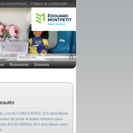
 la matériathèque!
Politique de confidentialité
ues
Ressources
Sciences
eautés
p, y es-tu? C843.6 B781L (3-5 ans) Album
voleur de poule et autres histoires sans
oles 843.92 R6963v (3-5 ans) Album sans
te