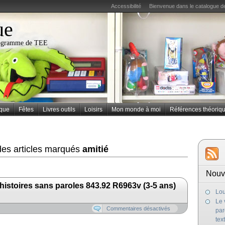
Accessibilité
Bienvenue dans le catalogue de
ue
programme de TEE
ique
Fêtes
Livres outils
Loisirs
Mon monde à moi
Références théoriq
des articles marqués
amitié
Nouv
 histoires sans paroles 843.92 R6963v (3-5 ans)
Lou
Le 
Commentaires désactivés
par
tex