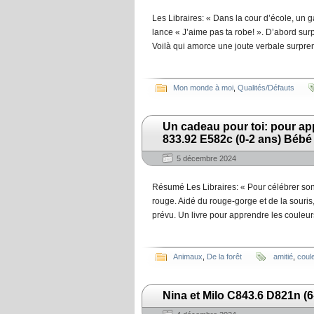
Les Libraires: « Dans la cour d’école, un ga
lance « J’aime pas ta robe! ». D’abord surpri
Voilà qui amorce une joute verbale surpren
Mon monde à moi
,
Qualités/Défauts
Un cadeau pour toi: pour app
833.92 E582c (0-2 ans) Bébé 
5 décembre 2024
Résumé Les Libraires: « Pour célébrer son am
rouge. Aidé du rouge-gorge et de la souris
prévu. Un livre pour apprendre les couleur
Animaux
,
De la forêt
amitié
,
coul
Nina et Milo C843.6 D821n (