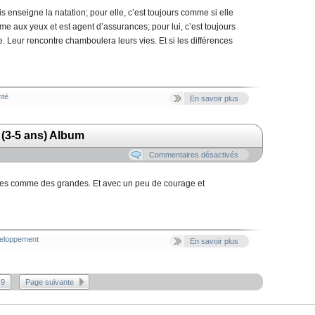
enseigne la natation; pour elle, c’est toujours comme si elle
me aux yeux et est agent d’assurances; pour lui, c’est toujours
le. Leur rencontre chamboulera leurs vies. Et si les différences
nté
En savoir plus
 (3-5 ans) Album
Commentaires désactivés
ites comme des grandes. Et avec un peu de courage et
veloppement
En savoir plus
9
Page suivante