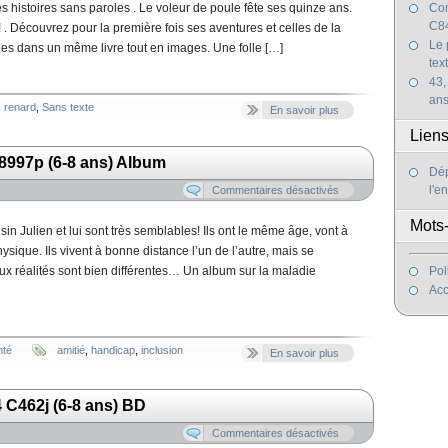
es histoires sans paroles . Le voleur de poule fête ses quinze ans.
Com
C84
! . Découvrez pour la première fois ses aventures et celles de la
Le 
nies dans un même livre tout en images. Une folle […]
tex
43,
an
,
renard
,
Sans texte
En savoir plus
Lien
8997p (6-8 ans) Album
Dép
l'e
Commentaires désactivés
Mots-
sin Julien et lui sont très semblables! Ils ont le même âge, vont à
ysique. Ils vivent à bonne distance l’un de l’autre, mais se
Pol
ux réalités sont bien différentes… Un album sur la maladie
Acc
nté
amitié
,
handicap
,
inclusion
En savoir plus
 C462j (6-8 ans) BD
Commentaires désactivés