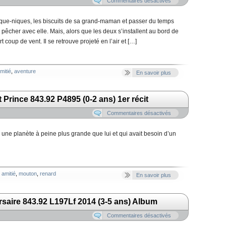
Commentaires désactivés
ique-niques, les biscuits de sa grand-maman et passer du temps
 pêcher avec elle. Mais, alors que les deux s’installent au bord de
 coup de vent. Il se retrouve projeté en l’air et […]
mitié
,
aventure
En savoir plus
t Prince 843.92 P4895 (0-2 ans) 1er récit
Commentaires désactivés
sur une planète à peine plus grande que lui et qui avait besoin d’un
amitié
,
mouton
,
renard
En savoir plus
ersaire 843.92 L197Lf 2014 (3-5 ans) Album
Commentaires désactivés