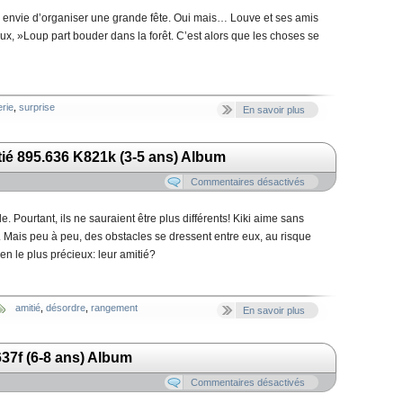
 envie d’organiser une grande fête. Oui mais… Louve et ses amis
eux, »Loup part bouder dans la forêt. C’est alors que les choses se
rie
,
surprise
En savoir plus
itié 895.636 K821k (3-5 ans) Album
Commentaires désactivés
. Pourtant, ils ne sauraient être plus différents! Kiki aime sans
. Mais peu à peu, des obstacles se dressent entre eux, au risque
ien le plus précieux: leur amitié?
amitié
,
désordre
,
rangement
En savoir plus
37f (6-8 ans) Album
Commentaires désactivés