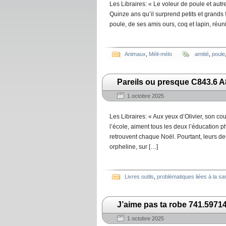
Les Libraires: « Le voleur de poule et autr
Quinze ans qu’il surprend petits et grands 
poule, de ses amis ours, coq et lapin, réu
Animaux
,
Méli-mélo
amitié
,
poule
Pareils ou presque C843.6 A
1 octobre 2025
Les Libraires: « Aux yeux d’Olivier, son cou
l’école, aiment tous les deux l’éducation ph
retrouvent chaque Noël. Pourtant, leurs de
orpheline, sur […]
Livres outils
,
problèmatiques liées à la sa
J’aime pas ta robe 741.59714
1 octobre 2025