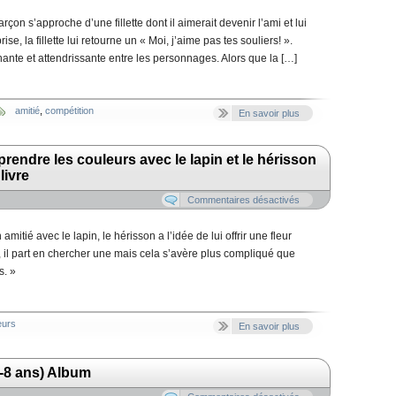
rçon s’approche d’une fillette dont il aimerait devenir l’ami et lui
se, la fillette lui retourne un « Moi, j’aime pas tes souliers! ».
ante et attendrissante entre les personnages. Alors que la […]
amitié
,
compétition
En savoir plus
rendre les couleurs avec le lapin et le hérisson
livre
Commentaires désactivés
itié avec le lapin, le hérisson a l’idée de lui offrir une fleur
, il part en chercher une mais cela s’avère plus compliqué que
s. »
eurs
En savoir plus
6-8 ans) Album