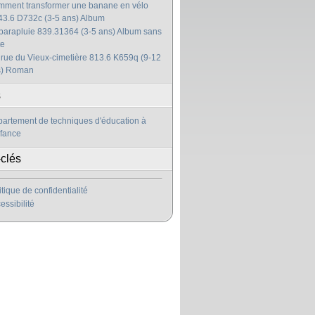
ment transformer une banane en vélo
3.6 D732c (3-5 ans) Album
parapluie 839.31364 (3-5 ans) Album sans
te
 rue du Vieux-cimetière 813.6 K659q (9-12
s) Roman
s
artement de techniques d'éducation à
nfance
clés
itique de confidentialité
essibilité