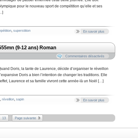
nvisager de passer enfermée cette belle journée. Elle doit
ympique pour le nouveau sport de compétition qu’elle et ses
…]
pétition
,
superstition
En savoir plus
M555mn (9-12 ans) Roman
Commentaires désactivés
Quand Doris, la tante de Laurence, décide d’organiser le réveillon
L’expansive Doris a bien l’intention de changer les traditions. Elle
ffet, Laurence et sa famille vivront cette année-là un Noël […]
,
réveillon
,
sapin
En savoir plus
13
Page suivante