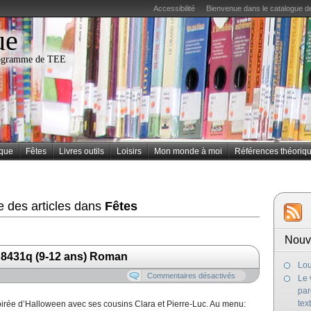
Accessibilité
Bienvenue dans le catalogue de
ue
programme de TEE
ique
Fêtes
Livres outils
Loisirs
Mon monde à moi
Références théoriq
e des articles dans
Fêtes
Nouv
 C8431q (9-12 ans) Roman
Lou
Commentaires désactivés
Le 
par
tex
oirée d’Halloween avec ses cousins Clara et Pierre-Luc. Au menu: