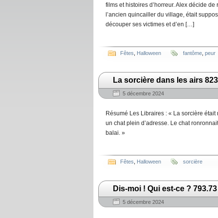
films et histoires d’horreur. Alex décide de 
l’ancien quincailler du village, était supp
découper ses victimes et d’en […]
Fêtes
,
Halloween
fantôme
,
peur
La sorcière dans les airs 82
5 décembre 2024
Résumé Les Libraires : « La sorcière était 
un chat plein d’adresse. Le chat ronronnait f
balai. »
Fêtes
,
Halloween
sorcière
Dis-moi ! Qui est-ce ? 793.73
5 décembre 2024