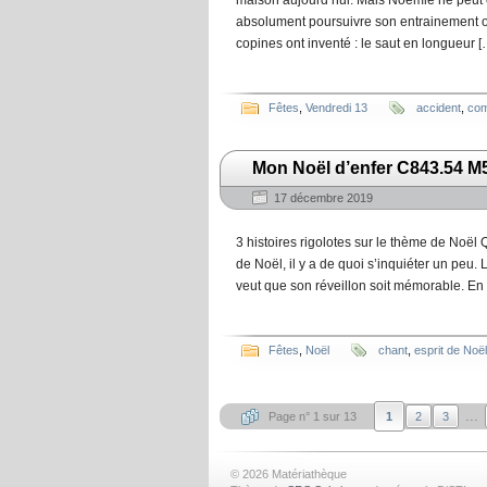
maison aujourd’hui. Mais Noémie ne peut e
absolument poursuivre son entrainement ol
copines ont inventé : le saut en longueur [
Fêtes
,
Vendredi 13
accident
,
com
Mon Noël d’enfer C843.54 
17 décembre 2019
3 histoires rigolotes sur le thème de Noël 
de Noël, il y a de quoi s’inquiéter un peu. 
veut que son réveillon soit mémorable. En e
Fêtes
,
Noël
chant
,
esprit de Noël
...
Page n° 1 sur 13
1
2
3
© 2026 Matériathèque