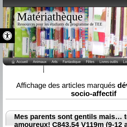
Matériathèque
Ressources pour les étudiants du programme de TEE
Ouvrir la barre d’outils
Accueil
Animaux
Arts
Fantastique
Fêtes
Livres outils
Lo
Thèmes populaires
Affichage des articles marqués
dé
socio-affectif
Mes parents sont gentils mais… t
amoureux! C843.54 V119m (9-12 