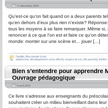
17 décembre 2019
Qu’est-ce qu’on fait quand on a deux parents t
qu’en dehors d’eux plus rien n’existe? Réponse
tous les moyens à se faire remarquer. Même si, pou
renoncer à ce que l’on est et faire ce qu’on déte
monde: monter sur une scène et… jouer […]
Famille
,
Mon monde à moi
adolescent
,
développement socio-affectif
,
respect de soi
,
rôle parental
,
théâtre
Bien s’entendre pour apprendre 
Ouvrage pédagogique
8 avril 2019
Ce livre s’adresse aux enseignants du préscolair
souhaitent créer un milieu bienveillant dans leur