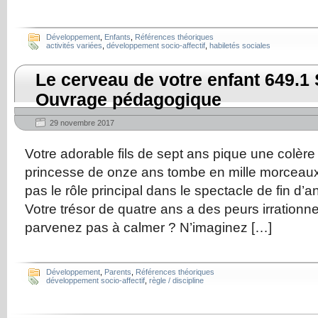
Développement
,
Enfants
,
Références théoriques
activités variées
,
développement socio-affectif
,
habiletés sociales
Le cerveau de votre enfant 649.
Ouvrage pédagogique
29 novembre 2017
Votre adorable fils de sept ans pique une colère 
princesse de onze ans tombe en mille morceaux l
pas le rôle principal dans le spectacle de fin d’
Votre trésor de quatre ans a des peurs irrationn
parvenez pas à calmer ? N’imaginez […]
Développement
,
Parents
,
Références théoriques
développement socio-affectif
,
règle / discipline