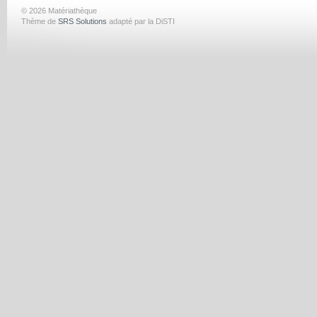
© 2026 Matériathèque
Thème de
SRS Solutions
adapté par la DiSTI