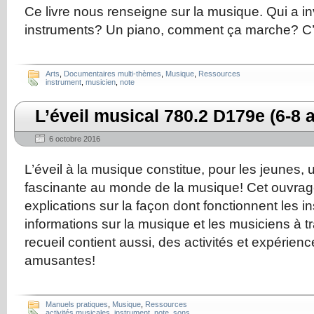
Ce livre nous renseigne sur la musique. Qui a i
instruments? Un piano, comment ça marche? C’e
Arts
,
Documentaires multi-thèmes
,
Musique
,
Ressources
instrument
,
musicien
,
note
L’éveil musical 780.2 D179e (6-8 
6 octobre 2016
L’éveil à la musique constitue, pour les jeunes, 
fascinante au monde de la musique! Cet ouvrag
explications sur la façon dont fonctionnent les i
informations sur la musique et les musiciens à 
recueil contient aussi, des activités et expérien
amusantes!
Manuels pratiques
,
Musique
,
Ressources
activités musicales
,
instrument
,
note
,
sons