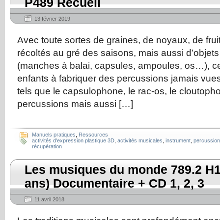
P489 Recueil
13 février 2019
Avec toute sortes de graines, de noyaux, de frui
récoltés au gré des saisons, mais aussi d’objets
(manches à balai, capsules, ampoules, os…), ce
enfants à fabriquer des percussions jamais vu
tels que le capsulophone, le rac-os, le cloutop
percussions mais aussi […]
Manuels pratiques
,
Ressources
activités d'expression plastique 3D
,
activités musicales
,
instrument
,
percussion
récupération
Les musiques du monde 789.2 H1
ans) Documentaire + CD 1, 2, 3
11 avril 2018