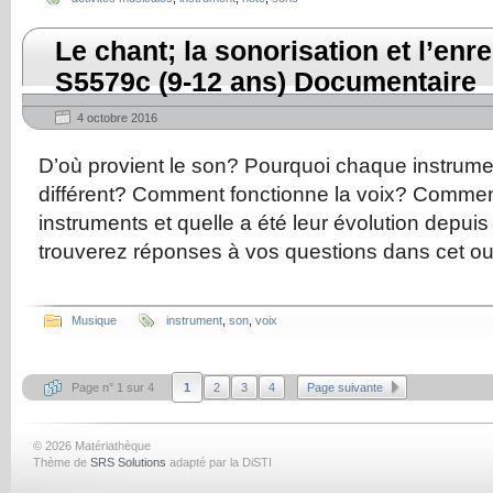
Le chant; la sonorisation et l’enr
S5579c (9-12 ans) Documentaire
4 octobre 2016
D’où provient le son? Pourquoi chaque instrume
différent? Comment fonctionne la voix? Comment
instruments et quelle a été leur évolution depuis
trouverez réponses à vos questions dans cet 
Musique
instrument
,
son
,
voix
Page n° 1 sur 4
1
2
3
4
Page suivante
© 2026 Matériathèque
Thème de
SRS Solutions
adapté par la DiSTI