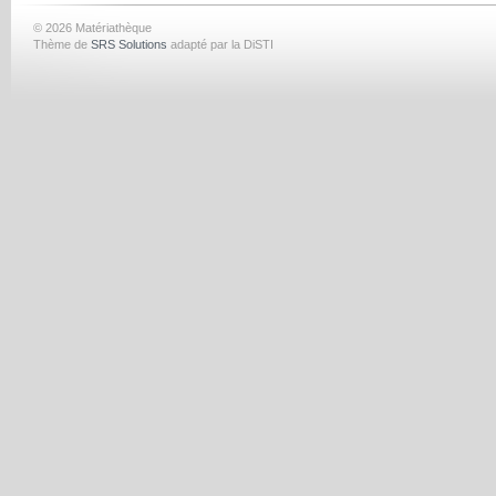
© 2026 Matériathèque
Thème de
SRS Solutions
adapté par la DiSTI