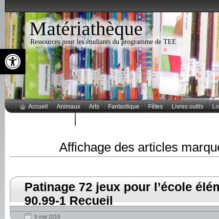
Matériathèque
Ressources pour les étudiants du programme de TEE
Ouvrir la barre d’outils
Accueil
Animaux
Arts
Fantastique
Fêtes
Livres outils
Lo
Thèmes populaires
Affichage des articles marq
Patinage 72 jeux pour l’école élé
90.99-1 Recueil
9 mai 2019