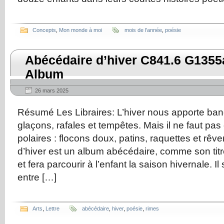
Concepts
,
Mon monde à moi
mois de l'année
,
poésie
Abécédaire d’hiver C841.6 G1355a
Album
26 mars 2025
Résumé Les Libraires: L’hiver nous apporte ban
glaçons, rafales et tempêtes. Mais il ne faut pas 
polaires : flocons doux, patins, raquettes et rêve
d’hiver est un album abécédaire, comme son titre
et fera parcourir à l’enfant la saison hivernale. I
entre […]
Arts
,
Lettre
abécédaire
,
hiver
,
poésie
,
rimes