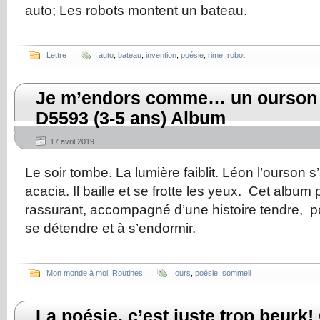
auto; Les robots montent un bateau.
Lettre
auto
,
bateau
,
invention
,
poésie
,
rime
,
robot
Je m’endors comme… un ourson 
D5593 (3-5 ans) Album
17 avril 2019
Le soir tombe. La lumière faiblit. Léon l’ourson 
acacia. Il baille et se frotte les yeux. Cet album 
rassurant, accompagné d’une histoire tendre, po
se détendre et à s’endormir.
Mon monde à moi
,
Routines
ours
,
poésie
,
sommeil
La poésie, c’est juste trop beurk