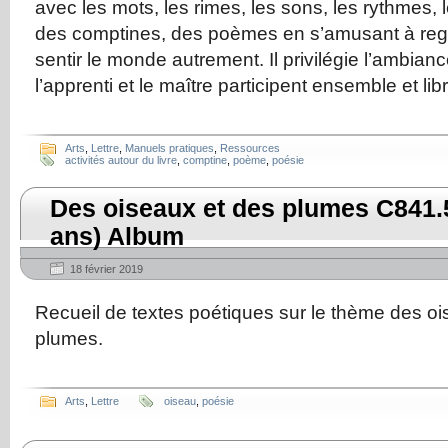
avec les mots, les rimes, les sons, les rythmes, 
des comptines, des poèmes en s’amusant à rega
sentir le monde autrement. Il privilégie l’ambianc
l’apprenti et le maître participent ensemble et li
Arts
,
Lettre
,
Manuels pratiques
,
Ressources
activités autour du livre
,
comptine
,
poème
,
poésie
Des oiseaux et des plumes C841.
ans) Album
18 février 2019
Recueil de textes poétiques sur le thème des oi
plumes.
Arts
,
Lettre
oiseau
,
poésie