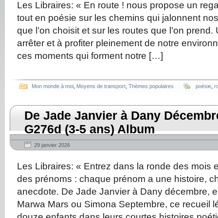
Les Libraires: « En route ! nous propose un rega
tout en poésie sur les chemins qui jalonnent nos
que l’on choisit et sur les routes que l’on prend.
arrêter et à profiter pleinement de notre enviro
ces moments qui forment notre […]
Mon monde à moi
,
Moyens de transport
,
Thèmes populaires
poésie
,
r
De Jade Janvier à Dany Décembr
G276d (3-5 ans) Album
29 janvier 2026
Les Libraires: « Entrez dans la ronde des mois e
des prénoms : chaque prénom a une histoire, 
anecdote. De Jade Janvier à Dany décembre, e
Marwa Mars ou Simona Septembre, ce recueil lég
douze enfants dans leurs courtes histoires poéti