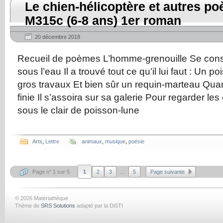
Le chien-hélicoptère et autres p
M315c (6-8 ans) 1er roman
20 décembre 2018
Recueil de poèmes L’homme-grenouille Se cons
sous l’eau Il a trouvé tout ce qu’il lui faut : Un p
gros travaux Et bien sûr un requin-marteau Qua
finie Il s’assoira sur sa galerie Pour regarder les 
sous le clair de poisson-lune
Arts
,
Lettre
animaux
,
musique
,
poésie
...
Page n° 1 sur 5
1
2
3
5
Page suivante
© 2026 Matériathèque
Thème de
SRS Solutions
adapté par la DiSTI