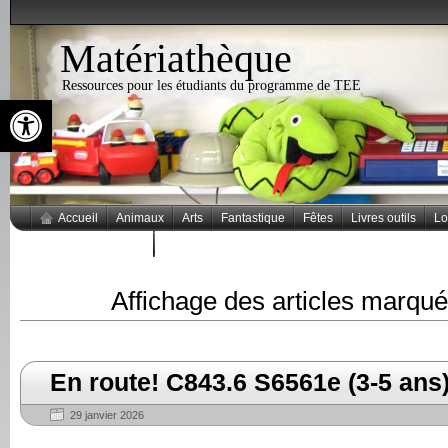
Matériathèque
Ressources pour les étudiants du programme de TEE
Ouvrir la barre d’outils
Accueil
Animaux
Arts
Fantastique
Fêtes
Livres outils
Lo
Thèmes populaires
Affichage des articles marqu
En route! C843.6 S6561e (3-5 ans
29 janvier 2026