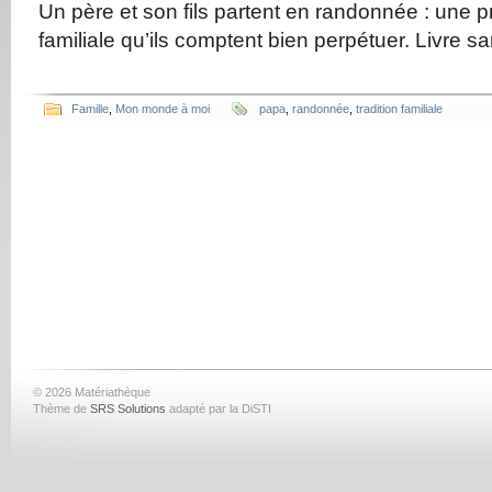
Un père et son fils partent en randonnée : une p
familiale qu’ils comptent bien perpétuer. Livre sa
Famille
,
Mon monde à moi
papa
,
randonnée
,
tradition familiale
© 2026 Matériathèque
Thème de
SRS Solutions
adapté par la DiSTI