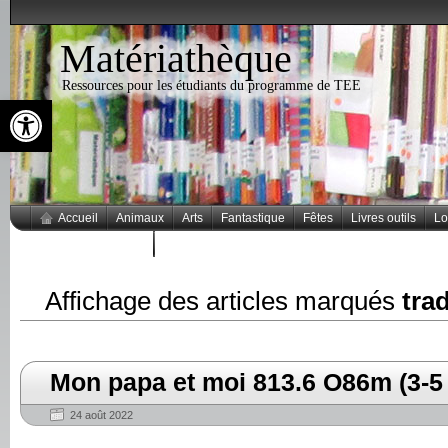
Matériathèque
Ressources pour les étudiants du programme de TEE
Ouvrir la barre d’outils
Accueil
Animaux
Arts
Fantastique
Fêtes
Livres outils
Lo
Thèmes populaires
Affichage des articles marqués
trad
Mon papa et moi 813.6 O86m (3-5
24 août 2022