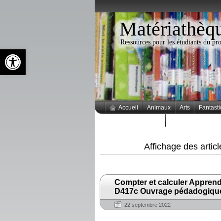
Matériathèq
Ressources pour les étudiants du 
Ouvrir la barre d’outils
Accueil
Animaux
Arts
Fantast
Thèmes populaires
Affichage des arti
Compter et calculer Apprend
D417c Ouvrage pédadogiqu
22 septembre 2022