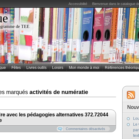
Accessibilité
Bienvenue dans le catalogue de
ue
programme de TEE
ique
Fêtes
Livres outils
Loisirs
Mon monde à moi
Références théoriq
cles marqués
activités de numératie
Nouv
re avec les pédagogies alternatives 372.72044
Lou
e
Le 
Commentaires désactivés
par
tex