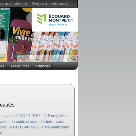
 la matériathèque!
Politique de confidentialité
ues
Ressources
Sciences
eautés
p, y es-tu? C843.6 B781L (3-5 ans) Album
voleur de poule et autres histoires sans
oles 843.92 R6963v (3-5 ans) Album sans
te