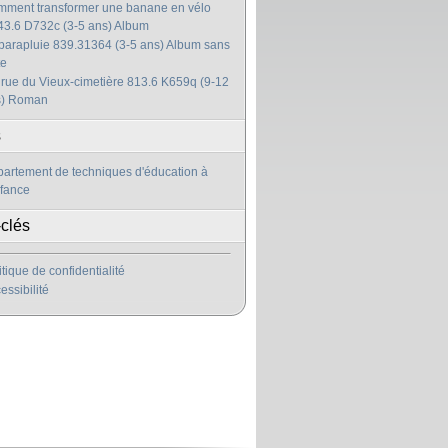
ment transformer une banane en vélo
3.6 D732c (3-5 ans) Album
parapluie 839.31364 (3-5 ans) Album sans
te
 rue du Vieux-cimetière 813.6 K659q (9-12
s) Roman
s
artement de techniques d'éducation à
nfance
clés
itique de confidentialité
essibilité