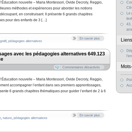
’Éducation nouvelle – Maria Montessori, Ovide Decroly, Reggio,
Com
C84
meilleures méthodes et expériences pour aborder les notions
Le 
découpant, en construisant. Il présente 6 grands chapitres
tex
ues pour des enfants de 3 […]
43,
an
En savoir plus
Lien
nitif
,
pédagogies alternatives
Dép
sages avec les pédagogies alternatives 649.123
l'e
ue
Mots-
Commentaires désactivés
’Éducation nouvelle – Maria Montessori, Ovide Decroly, Reggio,
Pol
ilement accompagner l’enfant dans ses premiers apprentissages,
Acc
ésente 6 grands chapitres thématiques pour guider l’enfant de 2 à 6
En savoir plus
e
,
nature
,
pédagogies alternatives