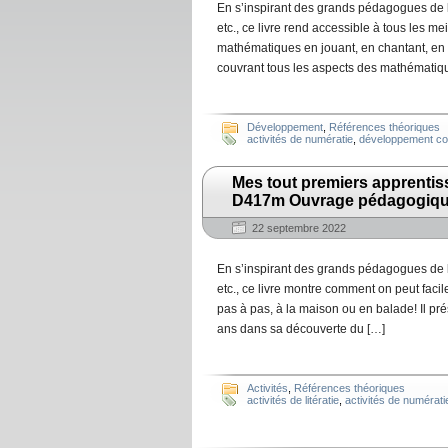
En s’inspirant des grands pédagogues de l
etc., ce livre rend accessible à tous les 
mathématiques en jouant, en chantant, en 
couvrant tous les aspects des mathématiq
Développement
,
Références théoriques
activités de numératie
,
développement cog
Mes tout premiers apprentis
D417m Ouvrage pédagogiq
22 septembre 2022
En s’inspirant des grands pédagogues de l
etc., ce livre montre comment on peut fac
pas à pas, à la maison ou en balade! Il pr
ans dans sa découverte du […]
Activités
,
Références théoriques
activités de litératie
,
activités de numérati