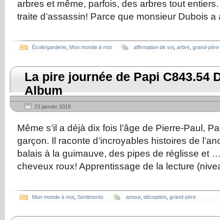
arbres et même, parfois, des arbres tout entiers
traite d’assassin! Parce que monsieur Dubois a 
École/garderie
,
Mon monde à moi
affirmation de soi
,
arbre
,
grand-père
La pire journée de Papi C843.54 D
Album
23 janvier 2019
Même s’il a déjà dix fois l’âge de Pierre-Paul, Pa
garçon. Il raconte d’incroyables histoires de l’
balais à la guimauve, des pipes de réglisse et … 
cheveux roux! Apprentissage de la lecture (nive
Mon monde à moi
,
Sentiments
amour
,
déception
,
grand-père