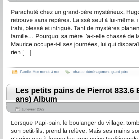
Parachuté chez un grand-père mystérieux, Hugo
retrouve sans repères. Laissé seul à lui-même. il
trahi, blessé et intrigué. Tant de mystères plane
famille… Pourquoi sa mère l’a-t-elle chassé de 
Maurice occupe-t-il ses journées, lui qui dispara
rien […]
Famille
,
Mon monde à moi
chasse
,
déménagement
,
grand-père
Les petits pains de Pierrot 833.6
ans) Album
10 février 2022
Lorsque Papi-pain, le boulanger du village, tomb
son petit-fils, prend la relève. Mais ses mains sont
n’arrive pas à former les gros pains traditionnels