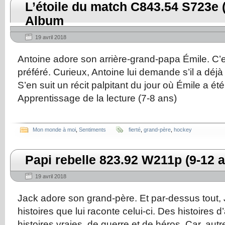
L’étoile du match C843.54 S723e (
Album
19 avril 2018
Antoine adore son arrière-grand-papa Émile. C’
préféré. Curieux, Antoine lui demande s’il a déj
S’en suit un récit palpitant du jour où Émile a été
Apprentissage de la lecture (7-8 ans)
Mon monde à moi
,
Sentiments
fierté
,
grand-père
,
hockey
Papi rebelle 823.92 W211p (9-12
19 avril 2018
Jack adore son grand-père. Et par-dessus tout, 
histoires que lui raconte celui-ci. Des histoires d
histoires vraies, de guerre et de héros. Car, autre