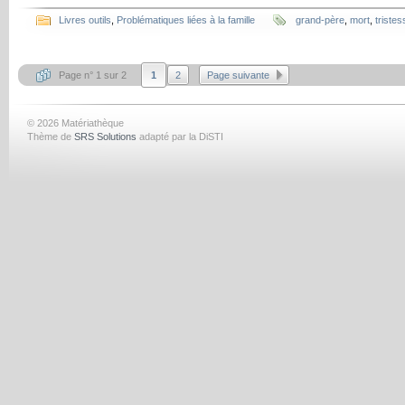
Livres outils
,
Problématiques liées à la famille
grand-père
,
mort
,
tristes
Page n° 1 sur 2
1
2
Page suivante
© 2026 Matériathèque
Thème de
SRS Solutions
adapté par la DiSTI