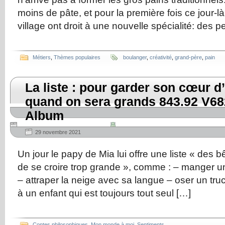
moins de pâte, et pour la première fois ce jour-là
village ont droit à une nouvelle spécialité: des pe
Métiers
,
Thèmes populaires
boulanger
,
créativité
,
grand-père
,
pain
La liste : pour garder son cœur 
quand on sera grands 843.92 V682
Album
29 novembre 2021
Un jour le papy de Mia lui offre une liste « des b
de se croire trop grande », comme : – manger u
– attraper la neige avec sa langue – oser un truc 
à un enfant qui est toujours tout seul […]
Contes philosophiques
,
Mon monde à moi
,
Sentiments