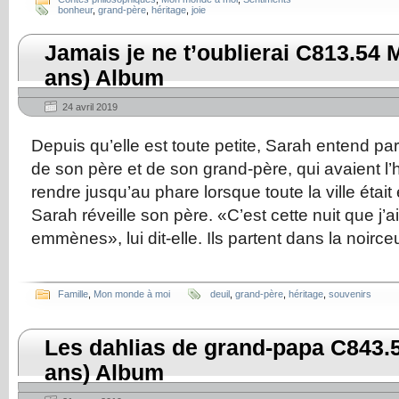
bonheur
,
grand-père
,
héritage
,
joie
Jamais je ne t’oublierai C813.54 
ans) Album
24 avril 2019
Depuis qu’elle est toute petite, Sarah entend pa
de son père et de son grand-père, qui avaient l’
rendre jusqu’au phare lorsque toute la ville était
Sarah réveille son père. «C’est cette nuit que j’
emmènes», lui dit-elle. Ils partent dans la noirceu
Famille
,
Mon monde à moi
deuil
,
grand-père
,
héritage
,
souvenirs
Les dahlias de grand-papa C843.
ans) Album