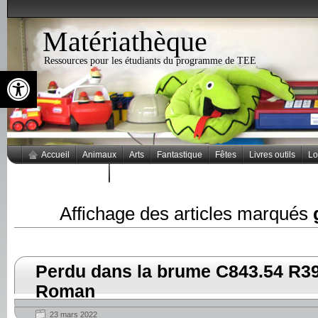
Matériathèque
Ressources pour les étudiants du programme de TEE
Ouvrir la barre d’outils
Accueil
Animaux
Arts
Fantastique
Fêtes
Livres outils
Lo
Thèmes populaires
Affichage des articles marqués
Perdu dans la brume C843.54 R39
Roman
23 mars 2022