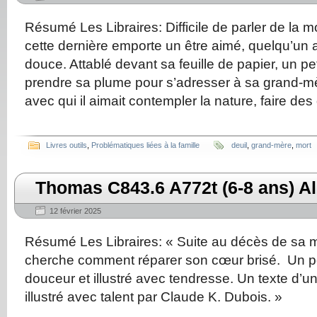
Résumé Les Libraires: Difficile de parler de la m
cette dernière emporte un être aimé, quelqu’un av
douce. Attablé devant sa feuille de papier, un pe
prendre sa plume pour s’adresser à sa grand-mè
avec qui il aimait contempler la nature, faire de
Livres outils
,
Problématiques liées à la famille
deuil
,
grand-mère
,
mort
Thomas C843.6 A772t (6-8 ans) A
12 février 2025
Résumé Les Libraires: « Suite au décès de s
cherche comment réparer son cœur brisé. Un pé
douceur et illustré avec tendresse. Un texte d’un
illustré avec talent par Claude K. Dubois. »