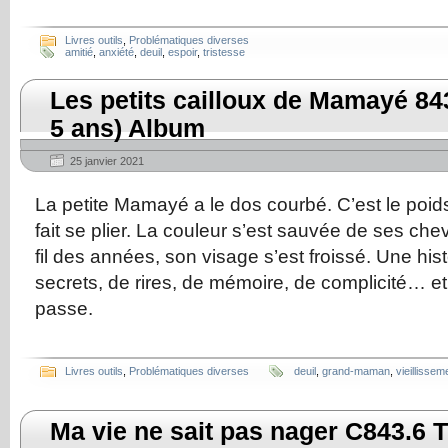
Livres outils
,
Problématiques diverses
amitié
,
anxiété
,
deuil
,
espoir
,
tristesse
Les petits cailloux de Mamayé 84
5 ans) Album
25 janvier 2021
La petite Mamayé a le dos courbé. C’est le poids
fait se plier. La couleur s’est sauvée de ses ch
fil des années, son visage s’est froissé. Une hist
secrets, de rires, de mémoire, de complicité… et,
passe.
Livres outils
,
Problématiques diverses
deuil
,
grand-maman
,
vieillissem
Ma vie ne sait pas nager C843.6 