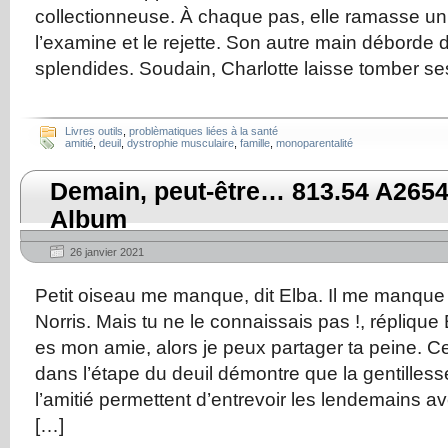
collectionneuse. À chaque pas, elle ramasse un c
l’examine et le rejette. Son autre main déborde d
splendides. Soudain, Charlotte laisse tomber ses
Livres outils
,
problèmatiques liées à la santé
amitié
,
deuil
,
dystrophie musculaire
,
famille
,
monoparentalité
Demain, peut-être… 813.54 A2654
Album
26 janvier 2021
Petit oiseau me manque, dit Elba. Il me manque
Norris. Mais tu ne le connaissais pas !, réplique
es mon amie, alors je peux partager ta peine. Ce
dans l’étape du deuil démontre que la gentillesse
l’amitié permettent d’entrevoir les lendemains ave
[…]