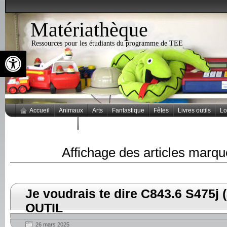
Matériathèque
Ressources pour les étudiants du programme de TEE
Ouvrir la barre d’outils
Accueil
Animaux
Arts
Fantastique
Fêtes
Livres outils
Lo
Thèmes populaires
Affichage des articles marq
Je voudrais te dire C843.6 S475j 
OUTIL
26 mars 2025