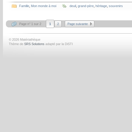
Famille
,
Mon monde à moi
deuil
,
grand-père
,
héritage
,
souvenirs
Page n° 1 sur 2
1
2
Page suivante
© 2026 Matériathèque
Thème de
SRS Solutions
adapté par la DiSTI