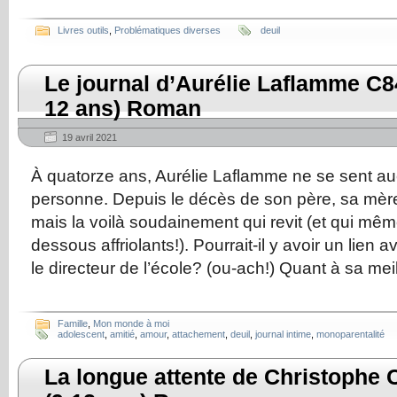
Livres outils
,
Problématiques diverses
deuil
Le journal d’Aurélie Laflamme C8
12 ans) Roman
19 avril 2021
À quatorze ans, Aurélie Laflamme ne se sent au
personne. Depuis le décès de son père, sa mère
mais la voilà soudainement qui revit (et qui mêm
dessous affriolants!). Pourrait-il y avoir un lien
le directeur de l’école? (ou-ach!) Quant à sa mei
Famille
,
Mon monde à moi
adolescent
,
amitié
,
amour
,
attachement
,
deuil
,
journal intime
,
monoparentalité
La longue attente de Christophe