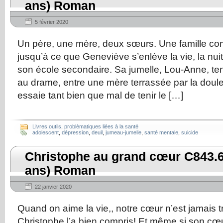
ans) Roman
5 février 2020
Un père, une mère, deux sœurs. Une famille co
jusqu’à ce que Geneviève s’enlève la vie, la nuit
son école secondaire. Sa jumelle, Lou-Anne, ten
au drame, entre une mère terrassée par la doule
essaie tant bien que mal de tenir le […]
Livres outils
,
problèmatiques liées à la santé
adolescent
,
dépression
,
deuil
,
jumeau-jumelle
,
santé mentale
,
suicide
Christophe au grand cœur C843.6
ans) Roman
22 janvier 2020
Quand on aime la vie,, notre cœur n’est jamais t
Christophe l’a bien compris! Et même si son cœ