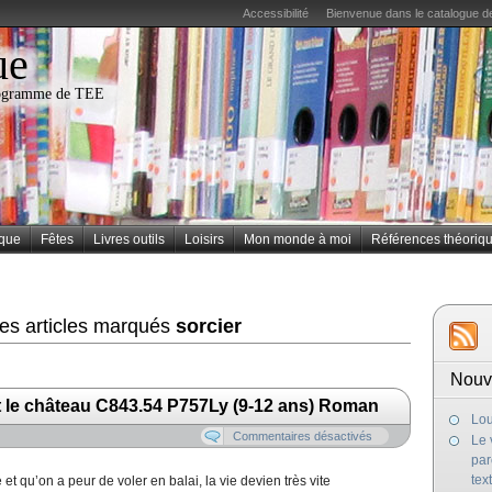
Accessibilité
Bienvenue dans le catalogue de
ue
programme de TEE
ique
Fêtes
Livres outils
Loisirs
Mon monde à moi
Références théoriq
des articles marqués
sorcier
Nouv
 et le château C843.54 P757Ly (9-12 ans) Roman
Lou
Commentaires désactivés
Le 
par
tex
 et qu’on a peur de voler en balai, la vie devien très vite