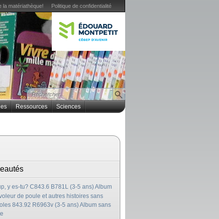
 la matériathèque!
Politique de confidentialité
ues
Ressources
Sciences
eautés
p, y es-tu? C843.6 B781L (3-5 ans) Album
voleur de poule et autres histoires sans
oles 843.92 R6963v (3-5 ans) Album sans
te