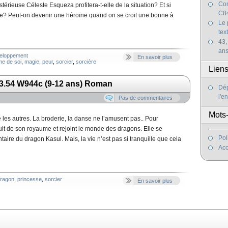
Com
térieuse Céleste Esqueza profitera-t-elle de la situation? Et si
C84
ège? Peut-on devenir une héroïne quand on se croit une bonne à
Le 
tex
43,
an
veloppement
En savoir plus
me de soi
,
magie
,
peur
,
sorcier
,
sorcière
Lien
13.54 W944c (9-12 ans) Roman
Dép
l'e
Pas de commentaires
Mots-
es autres. La broderie, la danse ne l’amusent pas.. Pour
it de son royaume et rejoint le monde des dragons. Elle se
Pol
aire du dragon Kasul. Mais, la vie n’est pas si tranquille que cela
Acc
ragon
,
princesse
,
sorcier
En savoir plus