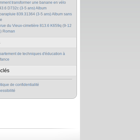
ment transformer une banane en vélo
3.6 D732c (3-5 ans) Album
parapluie 839.31364 (3-5 ans) Album sans
te
 rue du Vieux-cimetière 813.6 K659q (9-12
s) Roman
s
artement de techniques d'éducation à
nfance
clés
itique de confidentialité
essibilité