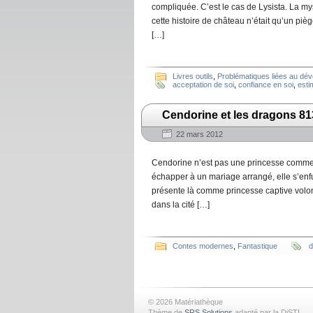
compliquée. C’est le cas de Lysista. La mys
cette histoire de château n’était qu’un pi
[…]
Livres outils
,
Problématiques liées au dé
acceptation de soi
,
confiance en soi
,
esti
Cendorine et les dragons 8
22 mars 2012
Cendorine n’est pas une princesse comme l
échapper à un mariage arrangé, elle s’enfu
présente là comme princesse captive volont
dans la cité […]
Contes modernes
,
Fantastique
d
© 2026 Matériathèque
Thème de
SRS Solutions
adapté par la DiSTI