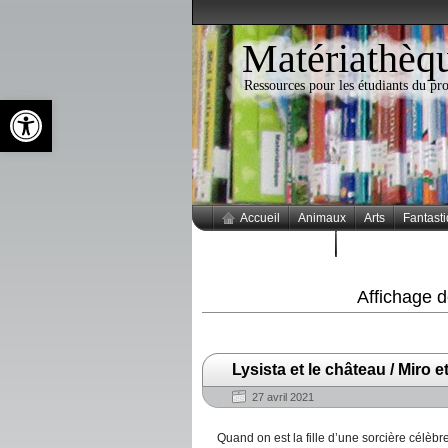
Matériathèq
Ressources pour les étudiants du 
Ouvrir la barre d’outils
Accueil
Animaux
Arts
Fantast
Thèmes populaires
Affichage 
Lysista et le château / Miro
27 avril 2021
Quand on est la fille d’une sorcière célèbre