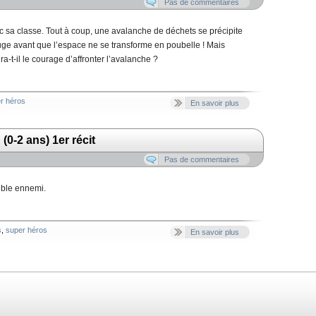
Pas de commentaires
 sa classe. Tout à coup, une avalanche de déchets se précipite
éluge avant que l’espace ne se transforme en poubelle ! Mais
t-il le courage d’affronter l’avalanche ?
r héros
En savoir plus
0-2 ans) 1er récit
Pas de commentaires
ible ennemi.
s
,
super héros
En savoir plus