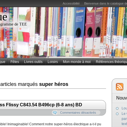
Accessibilité
Bienvenue dans le catalogue de
ue
programme de TEE
ique
Fêtes
Livres outils
Loisirs
Mon monde à moi
Références théoriq
 articles marqués
super héros
Nouv
iss Flissy C843.54 B496cp (6-8 ans) BD
Lou
Commentaires désactivés
Le 
par
tex
sible! Inimaginable! Comment notre super-héros électrique a-t-il pu