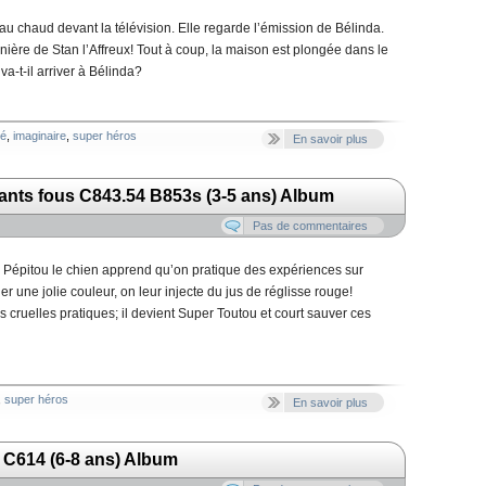
 au chaud devant la télévision. Elle regarde l’émission de Bélinda.
onnière de Stan l’Affreux! Tout à coup, la maison est plongée dans le
a-t-il arriver à Bélinda?
té
,
imaginaire
,
super héros
En savoir plus
ants fous C843.54 B853s (3-5 ans) Album
Pas de commentaires
, Pépitou le chien apprend qu’on pratique des expériences sur
r une jolie couleur, on leur injecte du jus de réglisse rouge!
 cruelles pratiques; il devient Super Toutou et court sauver ces
,
super héros
En savoir plus
2 C614 (6-8 ans) Album