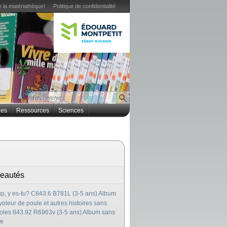
 la matériathèque!
Politique de confidentialité
ues
Ressources
Sciences
eautés
p, y es-tu? C843.6 B781L (3-5 ans) Album
voleur de poule et autres histoires sans
oles 843.92 R6963v (3-5 ans) Album sans
te