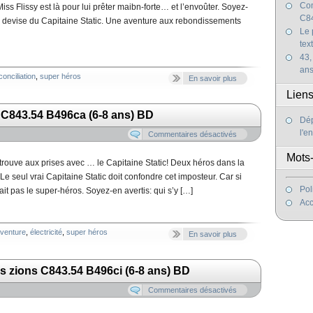
Com
 Flissy est là pour lui prêter maibn-forte… et l’envoûter. Soyez-
C84
st la devise du Capitaine Static. Une aventure aux rebondissements
Le 
tex
43,
an
conciliation
,
super héros
En savoir plus
Lien
r C843.54 B496ca (6-8 ans) BD
Dép
l'e
Commentaires désactivés
Mots-
trouve aux prises avec … le Capitaine Static! Deux héros dans la
r! Le seul vrai Capitaine Static doit confondre cet imposteur. Car si
Pol
fait pas le super-héros. Soyez-en avertis: qui s’y […]
Acc
venture
,
électricité
,
super héros
En savoir plus
es zions C843.54 B496ci (6-8 ans) BD
Commentaires désactivés