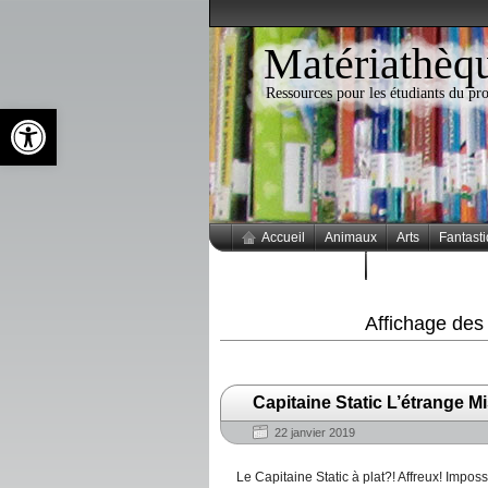
Matériathèq
Ressources pour les étudiants du 
Ouvrir la barre d’outils
Accueil
Animaux
Arts
Fantast
Thèmes populaires
Affichage des
Capitaine Static L’étrange M
22 janvier 2019
Le Capitaine Static à plat?! Affreux! Impos