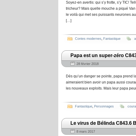
Soyez-en avertis: qui s’y frotte, s’y TIC! Te
tricheur? Mais quelle mouche a piqué Van de
le voilà qui met ses puissants neurones au 
[…]
Contes modernes
,
Fantastique
a
Papa est un super-zéro C84
28 février 2018
Dès qu’un danger se pointe, papa prend la f
aimeraient bien avoir un papa aussi coura
les nouveaux exploits. Mais leur papa peure
Fantastique
,
Personnages
cour
Le virus de Bélinda C843.6 
8 mars 2017