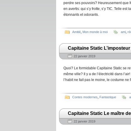
perdre ses pouvoirs? Heureusement que Miss
en avertis: qui s’y frotte, s’y TIC. Telle e
étonnants et odorants.
Amitié
,
Mon monde à moi
ami
,
ré
Capitaine Static L’imposteu
22 janvier 2019
Quoi? Le formidable Capitaine Static se re
même ville? Il y a de l’électricité dans l’ai
l’habit ne fait pas le moine, le costume ne 
Contes modernes
,
Fantastique
a
Capitaine Static Le maître d
22 janvier 2019