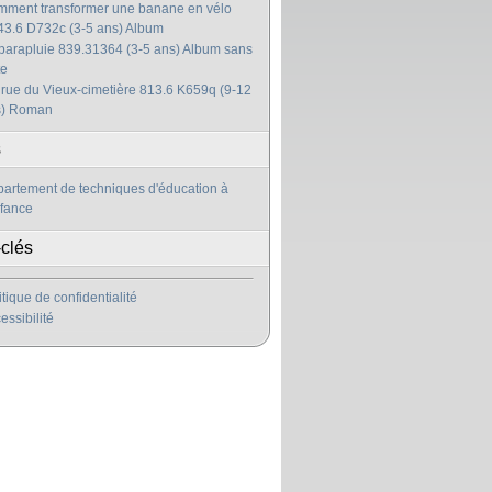
ment transformer une banane en vélo
3.6 D732c (3-5 ans) Album
parapluie 839.31364 (3-5 ans) Album sans
te
 rue du Vieux-cimetière 813.6 K659q (9-12
s) Roman
s
artement de techniques d'éducation à
nfance
clés
itique de confidentialité
essibilité