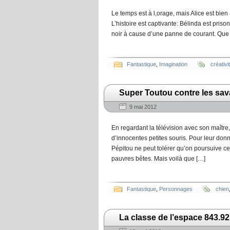
Le temps est à l,orage, mais Alice est bien
L’histoire est captivante: Bélinda est pris
noir à cause d’une panne de courant. Que v
Fantastique
,
Imagination
créativi
Super Toutou contre les sav
9 mai 2012
En regardant la télévision avec son maître
d’innocentes petites souris. Pour leur donne
Pépitou ne peut tolérer qu’on poursuive ces
pauvres bêtes. Mais voilà que […]
Fantastique
,
Personnages
chien
La classe de l’espace 843.9