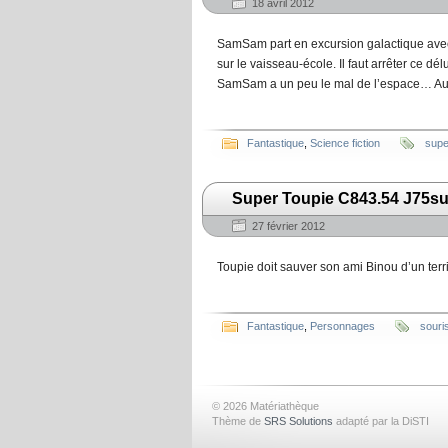
18 avril 2012
SamSam part en excursion galactique avec
sur le vaisseau-école. Il faut arrêter ce d
SamSam a un peu le mal de l’espace… Aura-
Fantastique
,
Science fiction
supe
Super Toupie C843.54 J75su (
27 février 2012
Toupie doit sauver son ami Binou d’un terr
Fantastique
,
Personnages
souri
© 2026 Matériathèque
Thème de
SRS Solutions
adapté par la DiSTI