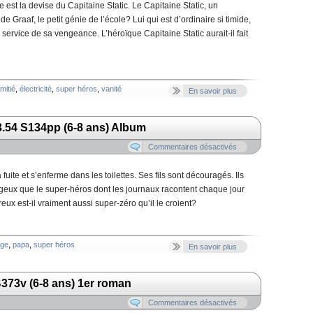
lle est la devise du Capitaine Static. Le Capitaine Static, un
 Graaf, le petit génie de l’école? Lui qui est d’ordinaire si timide,
service de sa vengeance. L’héroïque Capitaine Static aurait-il fait
mitié
,
électricité
,
super héros
,
vanité
En savoir plus
3.54 S134pp (6-8 ans) Album
Commentaires désactivés
uite et s’enferme dans les toilettes. Ses fils sont découragés. Ils
geux que le super-héros dont les journaux racontent chaque jour
ux est-il vraiment aussi super-zéro qu’il le croient?
age
,
papa
,
super héros
En savoir plus
B373v (6-8 ans) 1er roman
Commentaires désactivés