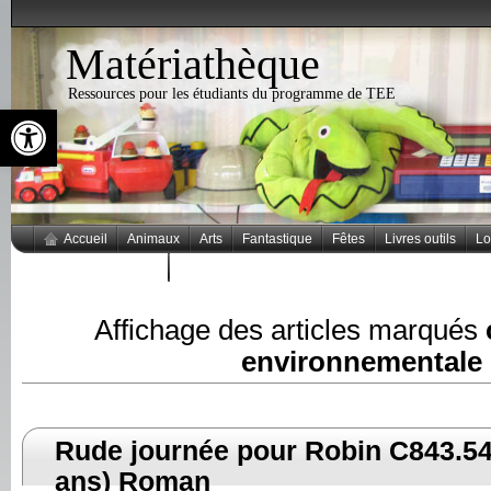
Matériathèque
Ressources pour les étudiants du programme de TEE
Ouvrir la barre d’outils
Accueil
Animaux
Arts
Fantastique
Fêtes
Livres outils
Lo
Thèmes populaires
Affichage des articles marqués
environnementale
Rude journée pour Robin C843.54
ans) Roman