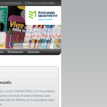
 la matériathèque!
Politique de confidentialité
ues
Ressources
Sciences
eautés
p, y es-tu? C843.6 B781L (3-5 ans) Album
voleur de poule et autres histoires sans
oles 843.92 R6963v (3-5 ans) Album sans
te