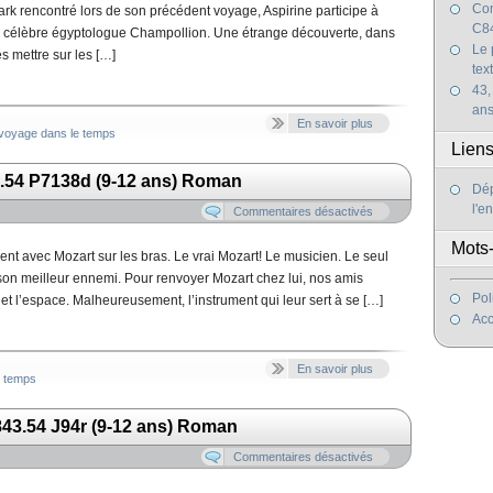
Com
k rencontré lors de son précédent voyage, Aspirine participe à
C84
le célèbre égyptologue Champollion. Une étrange découverte, dans
Le 
s mettre sur les […]
tex
43,
an
En savoir plus
voyage dans le temps
Lien
.54 P7138d (9-12 ans) Roman
Dép
l'e
Commentaires désactivés
Mots-
nt avec Mozart sur les bras. Le vrai Mozart! Le musicien. Le seul
i son meilleur ennemi. Pour renvoyer Mozart chez lui, nos amis
Pol
et l’espace. Malheureusement, l’instrument qui leur sert à se […]
Acc
En savoir plus
e temps
43.54 J94r (9-12 ans) Roman
Commentaires désactivés