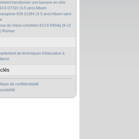
ment transformer une banane en vélo
3.6 D732c (3-5 ans) Album
parapluie 839.31364 (3-5 ans) Album sans
te
 rue du Vieux-cimetière 813.6 K659q (9-12
s) Roman
s
artement de techniques d'éducation à
nfance
clés
itique de confidentialité
essibilité