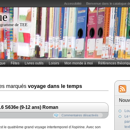
Accessibilité
Bienvenue dans le catalogue de
ue
programme de TEE
ique
Fêtes
Livres outils
Loisirs
Mon monde à moi
Références théoriq
cles marqués
voyage dans le temps
Nouv
.6 S636e (9-12 ans) Roman
Lou
Commentaires désactivés
Le 
par
tex
est le quatrième grand voyage intertemporel d’Aspirine. Avec son