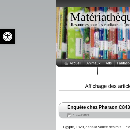
Matériathèq
Ressources pour les étudiants du 
Ouvrir la barre d’outils
Accueil
Animaux
Arts
Fantast
Thèmes populaires
Affichage des arti
Enquête chez Pharaon C843
1 avril 2021
Égypte, 1829, dans la Vallée des rois… c’