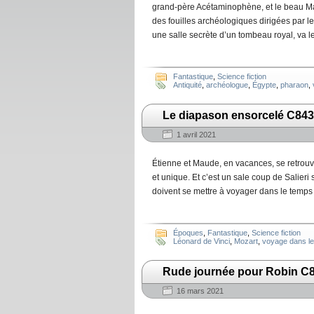
grand-père Acétaminophène, et le beau Mar
des fouilles archéologiques dirigées par 
une salle secrète d’un tombeau royal, va le
Fantastique
,
Science fiction
Antiquité
,
archéologue
,
Égypte
,
pharaon
,
Le diapason ensorcelé C843
1 avril 2021
Étienne et Maude, en vacances, se retrouve
et unique. Et c’est un sale coup de Salier
doivent se mettre à voyager dans le temps 
Époques
,
Fantastique
,
Science fiction
Léonard de Vinci
,
Mozart
,
voyage dans l
Rude journée pour Robin C8
16 mars 2021