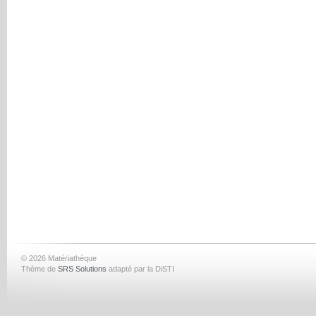
© 2026 Matériathèque
Thème de
SRS Solutions
adapté par la DiSTI