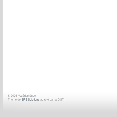
© 2026 Matériathèque
Thème de
SRS Solutions
adapté par la DiSTI