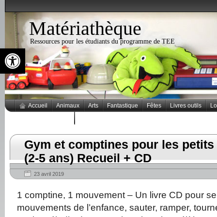
Matériathèque
Ressources pour les étudiants du programme de TEE
Ouvrir la barre d’outils
Accueil
Animaux
Arts
Fantastique
Fêtes
Livres outils
Lo
Thèmes populaires
Gym et comptines pour les petits
(2-5 ans) Recueil + CD
23 avril 2019
1 comptine, 1 mouvement – Un livre CD pour se f
mouvements de l’enfance, sauter, ramper, tourne