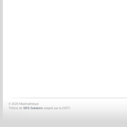
© 2026 Matériathèque
Thème de
SRS Solutions
adapté par la DiSTI