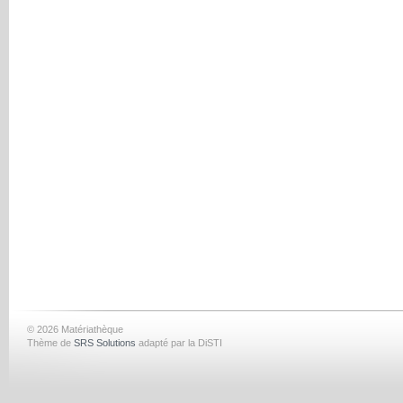
© 2026 Matériathèque
Thème de
SRS Solutions
adapté par la DiSTI