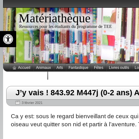
Matériathèque
Ressources pour les étudiants du programme de TEE
Ouvrir la barre d’outils
Accueil
Animaux
Arts
Fantastique
Fêtes
Livres outils
Lo
Thèmes populaires
J’y vais ! 843.92 M447j (0-2 ans)
3 février 2021
Ca y est: sous le regard bienveillant de ceux qui 
oiseau veut quitter son nid et partir à l’aventure.