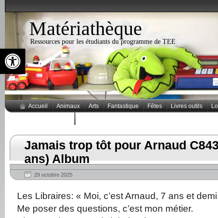
Matériathèque
Ressources pour les étudiants du programme de TEE
Ouvrir la barre d’outils
Accueil
Animaux
Arts
Fantastique
Fêtes
Livres outils
Lo
Thèmes populaires
Jamais trop tôt pour Arnaud C843
ans) Album
29 octobre 2025
Les Libraires: « Moi, c’est Arnaud, 7 ans et demi
Me poser des questions, c’est mon métier.