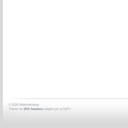
© 2026 Matériathèque
Thème de
SRS Solutions
adapté par la DiSTI