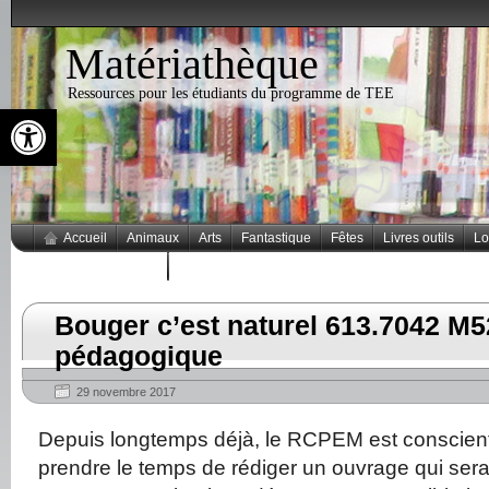
Matériathèque
Ressources pour les étudiants du programme de TEE
Ouvrir la barre d’outils
Accueil
Animaux
Arts
Fantastique
Fêtes
Livres outils
Lo
Thèmes populaires
Bouger c’est naturel 613.7042 M
pédagogique
29 novembre 2017
Depuis longtemps déjà, le RCPEM est conscient
prendre le temps de rédiger un ouvrage qui ser