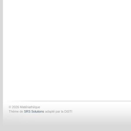
© 2026 Matériathèque
Thème de
SRS Solutions
adapté par la DiSTI